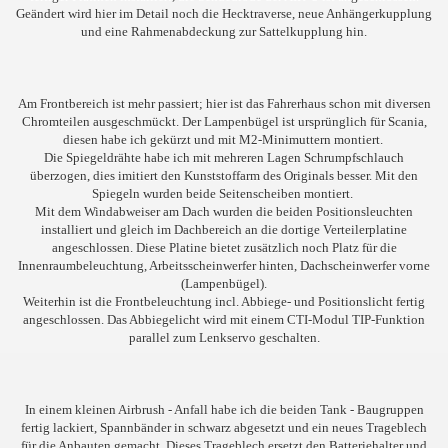
Geändert wird hier im Detail noch die Hecktraverse, neue Anhängerkupplung
und eine Rahmenabdeckung zur Sattelkupplung hin.
Am Frontbereich ist mehr passiert; hier ist das Fahrerhaus schon mit diversen
Chromteilen ausgeschmückt. Der Lampenbügel ist ursprünglich für Scania,
diesen habe ich gekürzt und mit M2-Minimuttern montiert.
Die Spiegeldrähte habe ich mit mehreren Lagen Schrumpfschlauch
überzogen, dies imitiert den Kunststoffarm des Originals besser. Mit den
Spiegeln wurden beide Seitenscheiben montiert.
Mit dem Windabweiser am Dach wurden die beiden Positionsleuchten
installiert und gleich im Dachbereich an die dortige Verteilerplatine
angeschlossen. Diese Platine bietet zusätzlich noch Platz für die
Innenraumbeleuchtung, Arbeitsscheinwerfer hinten, Dachscheinwerfer vorne
(Lampenbügel).
Weiterhin ist die Frontbeleuchtung incl. Abbiege- und Positionslicht fertig
angeschlossen. Das Abbiegelicht wird mit einem CTI-Modul TIP-Funktion
parallel zum Lenkservo geschalten.
In einem kleinen Airbrush - Anfall habe ich die beiden Tank - Baugruppen
fertig lackiert, Spannbänder in schwarz abgesetzt und ein neues Trageblech
für die Anbauten gemacht. Dieses Trageblech ersetzt den Batteriehalter und