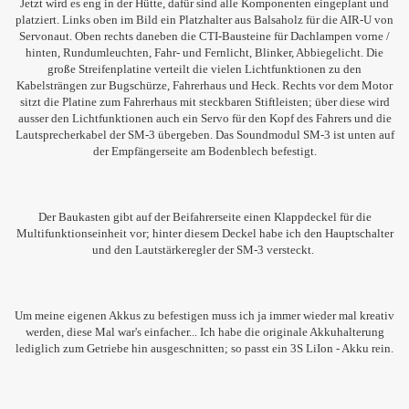
Jetzt wird es eng in der Hütte, dafür sind alle Komponenten eingeplant und
platziert. Links oben im Bild ein Platzhalter aus Balsaholz für die AIR-U von
Servonaut. Oben rechts daneben die CTI-Bausteine für Dachlampen vorne /
hinten, Rundumleuchten, Fahr- und Fernlicht, Blinker, Abbiegelicht. Die
große Streifenplatine verteilt die vielen Lichtfunktionen zu den
Kabelsträngen zur Bugschürze, Fahrerhaus und Heck. Rechts vor dem Motor
sitzt die Platine zum Fahrerhaus mit steckbaren Stiftleisten; über diese wird
ausser den Lichtfunktionen auch ein Servo für den Kopf des Fahrers und die
Lautsprecherkabel der SM-3 übergeben. Das Soundmodul SM-3 ist unten auf
der Empfängerseite am Bodenblech befestigt.
Der Baukasten gibt auf der Beifahrerseite einen Klappdeckel für die
Multifunktionseinheit vor; hinter diesem Deckel habe ich den Hauptschalter
und den Lautstärkeregler der SM-3 versteckt.
Um meine eigenen Akkus zu befestigen muss ich ja immer wieder mal kreativ
werden, diese Mal war's einfacher... Ich habe die originale Akkuhalterung
lediglich zum Getriebe hin ausgeschnitten; so passt ein 3S LiIon - Akku rein.