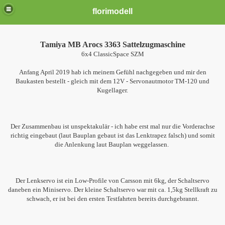
florimodell
Tamiya MB Arocs 3363 Sattelzugmaschine
6x4 ClassicSpace SZM
Anfang April 2019 hab ich meinem Gefühl nachgegeben und mir den
Baukasten bestellt - gleich mit dem 12V - Servonautmotor TM-120 und
Kugellager.
Der Zusammenbau ist unspektakulär - ich habe erst mal nur die Vorderachse
richtig eingebaut (laut Bauplan gebaut ist das Lenktrapez falsch) und somit
die Anlenkung laut Bauplan weggelassen.
Der Lenkservo ist ein Low-Profile von Carsson mit 6kg, der Schaltservo
daneben ein Miniservo. Der kleine Schaltservo war mit ca. 1,5kg Stellkraft zu
schwach, er ist bei den ersten Testfahrten bereits durchgebrannt.