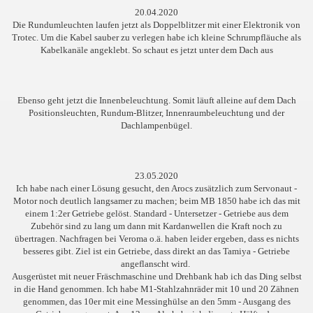
20.04.2020
Die Rundumleuchten laufen jetzt als Doppelblitzer mit einer Elektronik von
Trotec. Um die Kabel sauber zu verlegen habe ich kleine Schrumpfläuche als
Kabelkanäle angeklebt. So schaut es jetzt unter dem Dach aus
Ebenso geht jetzt die Innenbeleuchtung. Somit läuft alleine auf dem Dach
Positionsleuchten, Rundum-Blitzer, Innenraumbeleuchtung und der
Dachlampenbügel.
23.05.2020
Ich habe nach einer Lösung gesucht, den Arocs zusätzlich zum Servonaut -
Motor noch deutlich langsamer zu machen; beim MB 1850 habe ich das mit
einem 1:2er Getriebe gelöst. Standard - Untersetzer - Getriebe aus dem
Zubehör sind zu lang um dann mit Kardanwellen die Kraft noch zu
übertragen. Nachfragen bei Veroma o.ä. haben leider ergeben, dass es nichts
besseres gibt. Ziel ist ein Getriebe, dass direkt an das Tamiya - Getriebe
angeflanscht wird.
Ausgerüstet mit neuer Fräschmaschine und Drehbank hab ich das Ding selbst
in die Hand genommen. Ich habe M1-Stahlzahnräder mit 10 und 20 Zähnen
genommen, das 10er mit eine Messinghülse an den 5mm - Ausgang des