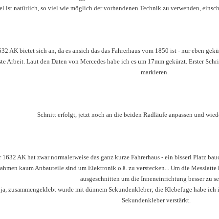
el ist natürlich, so viel wie möglich der vorhandenen Technik zu verwenden, einsc
32 AK bietet sich an, da es ansich das das Fahrerhaus vom 1850 ist - nur eben gekü
ste Arbeit. Laut den Daten von Mercedes habe ich es um 17mm gekürzt. Erster Schr
markieren.
Schnitt erfolgt, jetzt noch an die beiden Radläufe anpassen und wie
 1632 AK hat zwar normalerweise das ganz kurze Fahrerhaus - ein bisserl Platz bau
ahmen kaum Anbauteile sind um Elektronik o.ä. zu verstecken... Um die Messlatte 
ausgeschnitten um die Inneneinrichtung besser zu s
ja, zusammengeklebt wurde mit dünnem Sekundenkleber; die Klebefuge habe ich 
Sekundenkleber verstärkt.