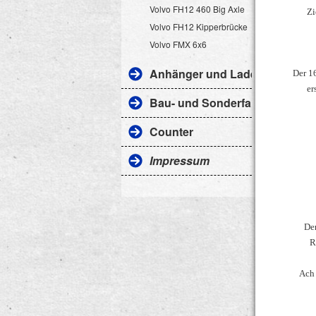
Volvo FH12 460 Big Axle
Zi
Volvo FH12 Kipperbrücke
Volvo FMX 6x6
Anhänger und Ladegut
Der 16
er
Bau- und Sonderfahrzeuge
Counter
Impressum
Der
R
Ach 