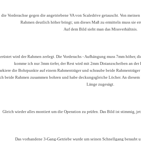
 die Vorderachse gegen die angetriebene VA von Scaledrive getauscht. Von meinen 
Rahmen deutlich höher bringt; um dieses Maß zu ermitteln muss sie er
Auf dem Bild sieht man das Missverhältnis.
erüstet wird der Rahmen zerlegt. Die Vorderachs - Aufhängung muss 7mm höher, d
komme ich nur 3mm tiefer, der Rest wird mit 2mm Distanzscheiben an der 
arkiere die Bohrpunkte auf einem Rahmenträger und schraube beide Rahmenträger
ch beide Rahmen zusammen bohren und habe deckungsgleiche Löcher. An diesem P
Länge zugesägt.
Gleich wieder alles montiert um die Operation zu prüfen. Das Bild ist stimmig, jet
Das vorhandene 3-Gang-Getriebe wurde um seinen Schnellgang beraubt 