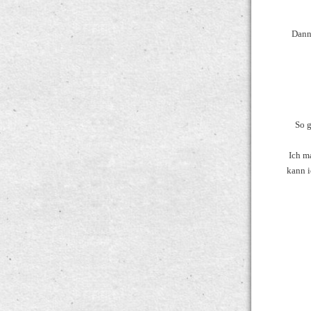
Dann
So g
Ich m
kann i